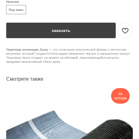
Наличие
Под заказ
заказать
Черепица коллекции Jazzy
— это сочетание классической формы с пятнистым
рисунком, который создается благодаря смешению черных и окрашенных гранул.
Черепица Jazzy создает на кровле затейливый, переливающийся рисунок,
придавая эксклюзивный образ дому.
Смотрите также
на
складе