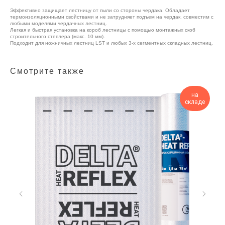
Эффективно защищает лестницу от пыли со стороны чердака. Обладает
термоизоляционными свойствами и не затрудняет подъем на чердак, совместим с
любыми моделями чердачных лестниц.
Легкая и быстрая установка на короб лестницы с помощью монтажных скоб
строительного степлера (макс. 10 мм).
Подходит для ножничных лестниц LST и любых 3-х сегментных складных лестниц.
Смотрите также
на
складе