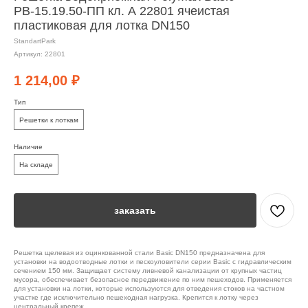
РВ-15.19.50-ПП кл. А 22801 ячеистая
пластиковая для лотка DN150
StandartPark
Артикул:
22801
1 214,00
₽
Тип
Решетки к лоткам
Наличие
На складе
заказать
Решетка щелевая из оцинкованной стали Basic DN150 предназначена для
установки на водоотводные лотки и пескоуловители серии Basic с гидравлическим
сечением 150 мм. Защищает систему ливневой канализации от крупных частиц
мусора, обеспечивает безопасное передвижение по ним пешеходов. Применяется
для установки на лотки, которые используются для отведения стоков на частном
участке где исключительно пешеходная нагрузка. Крепится к лотку через
центральный крепеж.