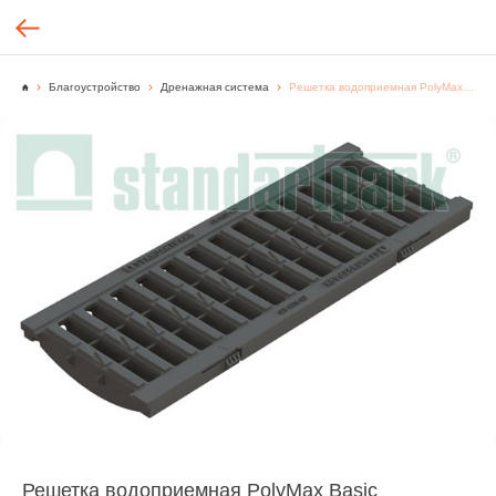
Благоустройство
Дренажная система
Решетка водоприемная PolyMax Basic РВ-15.19.50-ПП кл. А 22801 ячеистая пластиковая для лотка DN150
Решетка водоприемная PolyMax Basic