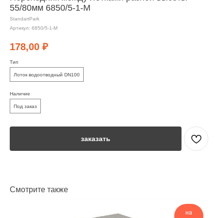
55/80мм 6850/5-1-М
StandartPark
Артикул:
6850/5-1-М
178,00
₽
Тип
Лоток водоотводный DN100
Наличие
Под заказ
заказать
Смотрите также
на