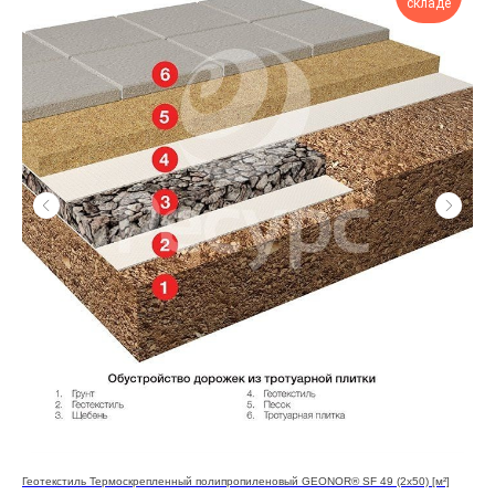
складе
Геотекстиль Термоскрепленный полипропиленовый GEONOR® SF 49 (2x50) [м²]
Гео