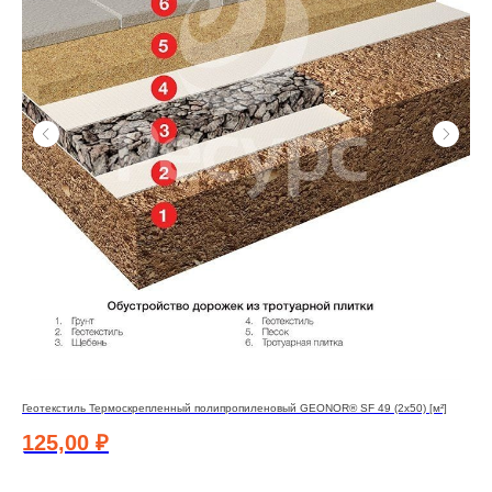
Геотекстиль Термоскрепленный полипропиленовый GEONOR® SF 49 (2x50) [м²]
Гео
125,00
₽
1