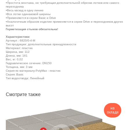
•Простота монтажа, не требующая дополнительной обрезки лотков или самого
переходника
•Весь каскад в одну линию
•Все лотки одинаковой ширины
•Применяются в серии Basic и Drive
•Аналогичным образом изделие применяется в серии Drive и переходников других
высот
Герметизация стыков обязательна!
Характеристики
:
Артикул : 6820/0-4-М
Тип продукции: дополнительные принадлежности
Материал: пластик
Ширина, мм: 112
Длина, мм: 161
Вес, кг: 0,02
Гидравлическое сечение: DN150
Толщина, мм: 3 мм
Серия по материалу:PolyMax - пластик
Серия: Basic
Тип водоотвода: Линейный
Смотрите также
на
складе