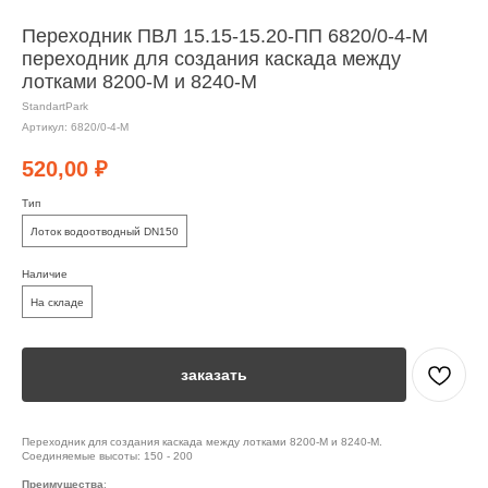
Переходник ПВЛ 15.15-15.20-ПП 6820/0-4-М
переходник для создания каскада между
лотками 8200-М и 8240-М
StandartPark
Артикул:
6820/0-4-М
520,00
₽
Тип
Лоток водоотводный DN150
Наличие
На складе
заказать
Переходник для создания каскада между лотками 8200-М и 8240-М.
Соединяемые высоты: 150 - 200
Преимущества
: