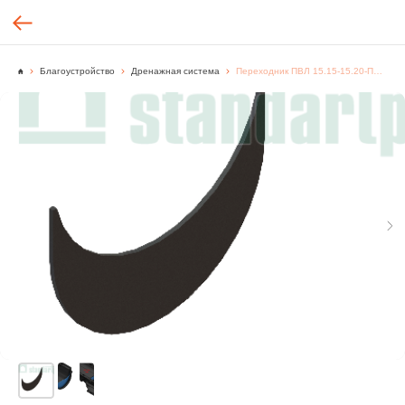
Благоустройство
Дренажная система
Переходник ПВЛ 15.15-15.20-ПП 6820/0-4-М переходник для создания каскада между лотками 8200-М и 8240-М