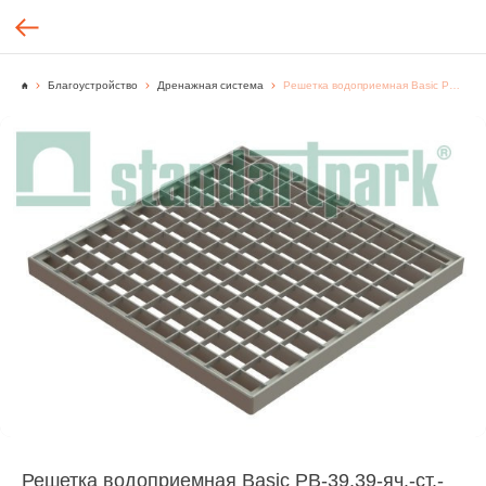
Благоустройство
Дренажная система
Решетка водоприемная Basic РВ-39.39-яч.-ст.-оц. 34201 стальная оцинкованная ячеистая А15
Решетка водоприемная Basic РВ-39.39-яч.-ст.-