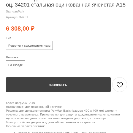
оц. 34201 стальная оцинкованная ячеистая А15
StandartPark
Артикул:
34201
6 308,00
₽
Тип
Решетки к дождеприемникам
Наличие
На складе
заказать
Класс нагрузки: A15
Назначение: для пешеходной нагрузки
Решетка для дождеприемника PolyMax Basic (размер 400 x 400 мм) элемент
точечного водоотвода. Применяется для защиты дождеприемника от крупного
мусора в пешеходных зонах, на велосипедных дорожках, а также при
благоустройстве дворов и других общественных пространств.
Основные характеристики:
Площадь водозаборных ячеек: 1195.8 см² – данное значение