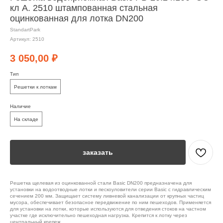
кл А. 2510 штампованная стальная
оцинкованная для лотка DN200
StandartPark
Артикул:
2510
3 050,00
₽
Тип
Решетки к лоткам
Наличие
На складе
заказать
Решетка щелевая из оцинкованной стали Basic DN200 предназначена для
установки на водоотводные лотки и пескоуловители серии Basic с гидравлическим
сечением 200 мм. Защищает систему ливневой канализации от крупных частиц
мусора, обеспечивает безопасное передвижение по ним пешеходов. Применяется
для установки на лотки, которые используются для отведения стоков на частном
участке где исключительно пешеходная нагрузка. Крепится к лотку через
центральный крепеж.