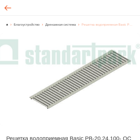
Благоустройство
Дренажная система
Решетка водоприемная Basic РВ-20.24.100- ОС кл А. 2510 штампованная стальная оцинкованная для лотка DN200
Решетка водоприемная Basic РВ-20.24.100- ОС