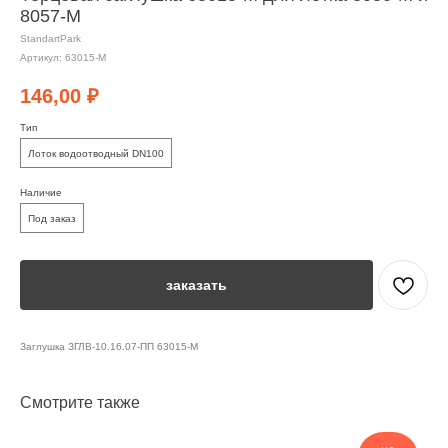
8057-М
StandartPark
Артикул:
63015-М
146,00
₽
Тип
Лоток водоотводный DN100
Наличие
Под заказ
заказать
Заглушка ЗГЛВ-10.16.07-ПП 63015-М
Смотрите также