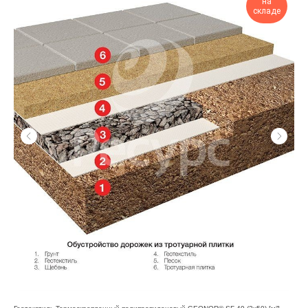
на
складе