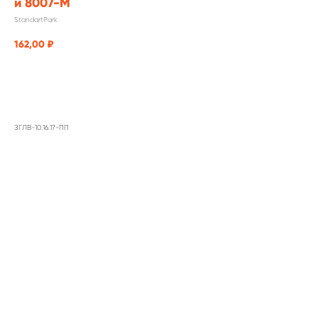
и 8007-М
StandartPark
162,00
₽
заказать
ЗГЛВ-10.16.17-ПП