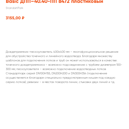
Basic ДПП–40.40-ПП 8472 пластиковый
StandartPark
3155,00
₽
заказать
Дождеприемник-пескоуловитель 400х400 мм – многофункциональное решение
для обустройства точечного и линейного водоотвода. Благодаря множеству
шаблонов для подключения лотков и труб он может использоваться в качестве:
точечного дождеприемника – возможно подсоединение с трубами диаметром 100-
300 мм; пескоуловителя – возможно подключение водоотводных лотков
Стандартпарк серий DN100H155, DN200H200 и DN300H354 (подключение
осуществляется благодаря специально предусмотренным нишам под каждую
серию лотков); ревизии – в местах поворота линии, стыковки двух линий и т.д.