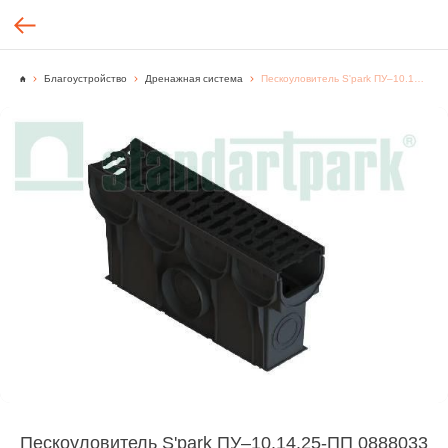
Благоустройство
Дренажная система
Пескоуловитель S'park ПУ–10.14.25-ПП 0888033 с решеткой чугунной щель ВЧ КЛ. С (К-Т)
Пескоуловитель S'park ПУ–10.14.25-ПП 0888033