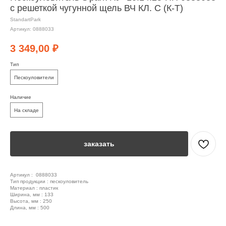
с решеткой чугунной щель ВЧ КЛ. С (К-Т)
StandartPark
Артикул:
0888033
3 349,00
₽
Тип
Пескоуловители
Наличие
На складе
заказать
Артикул : 0888033
Тип продукции : пескоуловитель
Материал : пластик
Ширина, мм : 133
Высота, мм : 250
Длина, мм : 500