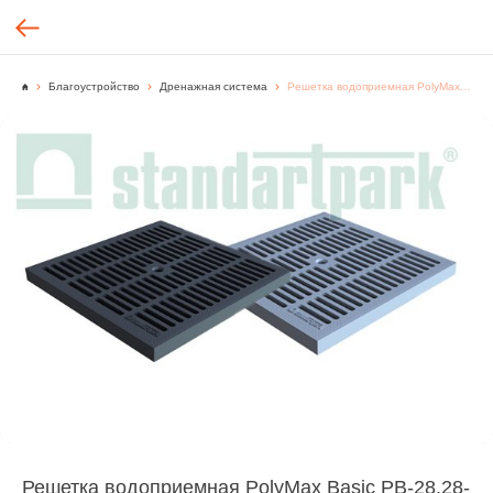
Благоустройство
Дренажная система
Решетка водоприемная PolyMax Basic РВ-28.28-ПП 3380-Ч пластиковая ячеистая черная
Решетка водоприемная PolyMax Basic РВ-28.28-