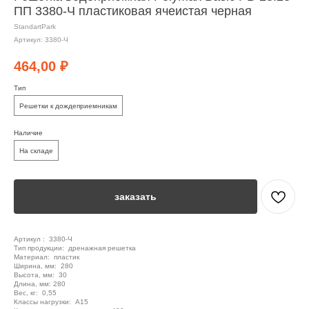
ПП 3380-Ч пластиковая ячеистая черная
StandartPark
Артикул:
3380-Ч
464,00
₽
Тип
Решетки к дождеприемникам
Наличие
На складе
заказать
Артикул : 3380-Ч
Тип продукции: дренажная решетка
Материал: пластик
Ширина, мм: 280
Высота, мм: 30
Длина, мм: 280
Вес, кг: 0,55
Класcы нагрузки: A15