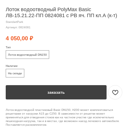
Лоток водоотводный PolyMax Basic
ЛВ-15.21.22-ПП 0824081 c РВ яч. ПП кл.А (к-т)
StandartPark
Артикул:
0824081
4 050,00
₽
Тип
Лоток водоотводный DN150
Наличие
На складе
заказать
Лоток водоотводной пластиковый Basic DN150, H200 может комплектоваться
решетками от нагрузки А15 до С250. В зависимости от решетки может
применяться для отведения стоков как на частном участке где исключительно
пешеходная нагрузка, так и в местах, где возможен наезд легкового автомобиля.
Поставляется раскомплектом.