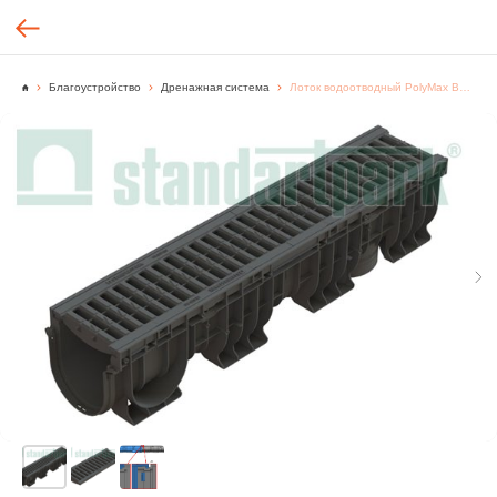
Благоустройство
Дренажная система
Лоток водоотводный PolyMax Basic ЛВ-15.21.22-ПП 0824081 c РВ яч. ПП кл.А (к-т)