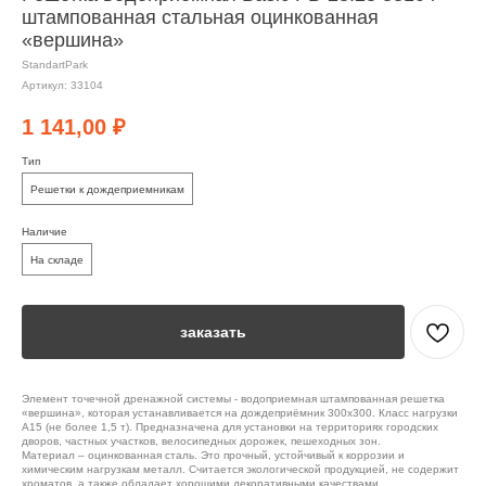
штампованная стальная оцинкованная
«вершина»
StandartPark
Артикул:
33104
1 141,00
₽
Тип
Решетки к дождеприемникам
Наличие
На складе
заказать
Элемент точечной дренажной системы - водоприемная штампованная решетка
«вершина», которая устанавливается на дождеприёмник 300х300. Класс нагрузки
А15 (не более 1,5 т). Предназначена для установки на территориях городских
дворов, частных участков, велосипедных дорожек, пешеходных зон.
Материал – оцинкованная сталь. Это прочный, устойчивый к коррозии и
химическим нагрузкам металл. Считается экологической продукцией, не содержит
хроматов, а также обладает хорошими декоративными качествами.