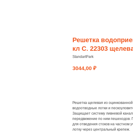
Решетка водоприем
кл С. 22303 щелев
StandartPark
3044,00
₽
заказать
Решетка щелевая из оцинкованной 
водоотводные лотки и пескоуловите
Защищает систему ливневой канали
передвижение по ним пешеходов. П
для отведения стоков на частном у
лотку через центральный крепеж.