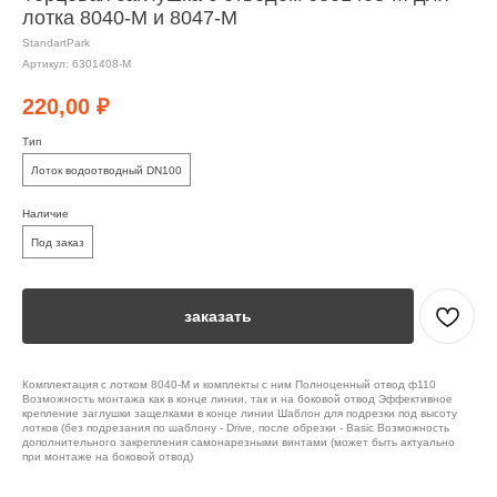
лотка 8040-М и 8047-М
StandartPark
Артикул:
6301408-М
220,00
₽
Тип
Лоток водоотводный DN100
Наличие
Под заказ
заказать
Комплектация с лотком 8040-М и комплекты с ним Полноценный отвод ф110
Возможность монтажа как в конце линии, так и на боковой отвод Эффективное
крепление заглушки защелками в конце линии Шаблон для подрезки под высоту
лотков (без подрезания по шаблону - Drive, после обрезки - Basic Возможность
дополнительного закрепления самонарезными винтами (может быть актуально
при монтаже на боковой отвод)