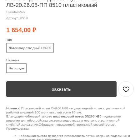
ЛВ-20.26.08-ПП 8510 пластиковый
StandartPark
Артикул:
8510
1 654,00
₽
Тип
Лоток водоотводный DN200
Наличие
На складе
заказать
Новинка!
Пластиковый лоток DN200 H80 - водоотводный лоток с увеличенной
рабочей шириной 200 мм и высотой всего 80 мм.
Благодаря небольшой высоте
пластиковый лоток DN200 H80
- идеальное
решение для обустройства системы водоотвода в местах с ограниченной
глубиной заложения.Обладают повышенной пропускной способностью.
Преимущества:
небольшая высота позволяет использовать лоток, напр., на подземных и
многоуровневых паркингах;