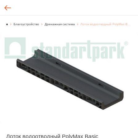
Благоустройство
Дренажная система
Лоток водоотводный PolyMax Basic ЛВ-20.26.08-ПП 8510 пластиковый
Лоток водоотводный PolyMax Basic