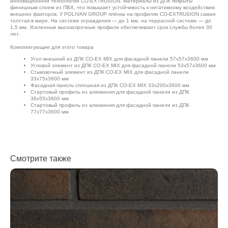
инновационной технологии CO-EXTRUSION. Материалы из ДПК покрыты
финишным слоем из ПВХ, что повышает устойчивость к негативному воздействию
внешних факторов. У POLIVAN GROUP плёнка на профилях CO-EXTRUSION самая
толстая в мире. На системе ограждения — до 1 мм, на террасной системе — до
1,5 мм. Усиленные высокопрочные профили обеспечивают срок службы более 30
лет.
Комплектующие для этого товара
Угол внешний из ДПК CO-EX MIX для фасадной панели 57х57х3600 мм
Угловой элемент из ДПК CO-EX MIX для фасадной панели 53х57х3600 мм
Стыковочный элемент из ДПК CO-EX MIX для фасадной панели
33х75х3600 мм
Фасадная панель сплошная из ДПК CO-EX MIX 33х200х3600 мм
Стартовый профиль из алюминия для фасадной панели из ДПК
36х55х3600 мм
Стартовый профиль из алюминия для фасадной панели из ДПК
77х77х3600 мм
Смотрите также