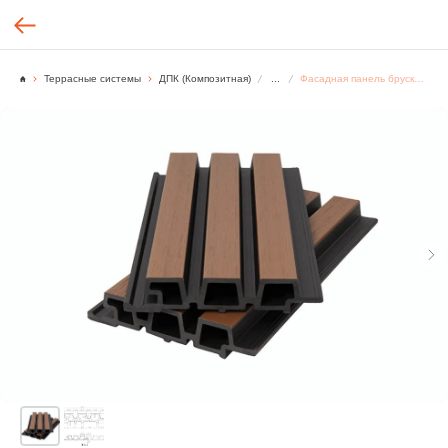
Террасные системы
ДПК (Композитная)
...
Фасадная панель брусковая из ДПК CO-EX MIX 33х165х3600 мм, Песочный