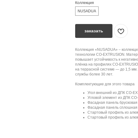
Коллекция
NUSADUA
заказать
Коллекция «NUSADUA» – коллекция
технологии CO-EXTRUSION. Матер
повышает устойчивость к негатив
плёнка на профилях CO-EXTRUSION 
на террасной системе — до 1,5 м
службы более 30 лет.
Комплектующие для этого товара
Угол внешний из ДПК CO-EX
Угловой элемент из ДПК CO
Фасадная панель брусковая
Фасадная панель сплошная 
Стартовый профиль из алюм
Стартовый профиль из алюм