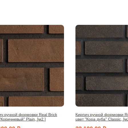
ч ручной формовки Real Brick
Кирпич ручной формовки Re
"Коричневый" Plain, [м2.]
цвет "Кора дуба" Classic, [м