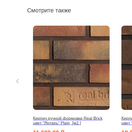
Смотрите также
l Brick
Кирпич ручной формовки Real Brick
Кирпи
цвет "Янтарь" Plain, [м2.]
цвет 