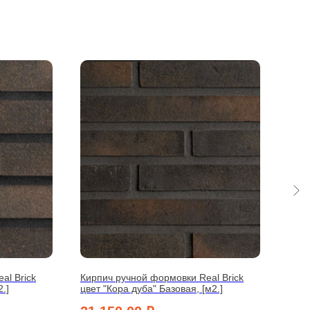
al Brick
Кирпич ручной формовки Real Brick
Кирп
2.]
цвет "Кора дуба" Базовая, [м2.]
цвет