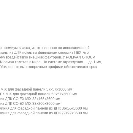
 премиум-класса, изготовленная по инновационной
иалы из ДПК покрыты финишным слоем из ПВХ, что
ному воздействию внешних факторов. У POLIVAN GROUP
самая толстая в мире. На системе ограждения — до 1 мм,
м. Усиленные высокопрочные профили обеспечивают срок
 MIX для фасадной панели 57х57х3600 мм
-EX MIX для фасадной панели 53х57х3600 мм
 из ДПК CO-EX MIX 33х165х3600 мм
из ДПК CO-EX MIX 33х200х3600 мм
иния для фасадной панели из ДПК 36х55х3600 мм
иния для фасадной панели из ДПК 77х77х3600 мм