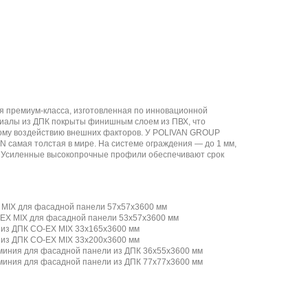
 премиум-класса, изготовленная по инновационной
иалы из ДПК покрыты финишным слоем из ПВХ, что
ному воздействию внешних факторов. У POLIVAN GROUP
самая толстая в мире. На системе ограждения — до 1 мм,
м. Усиленные высокопрочные профили обеспечивают срок
 MIX для фасадной панели 57х57х3600 мм
-EX MIX для фасадной панели 53х57х3600 мм
 из ДПК CO-EX MIX 33х165х3600 мм
из ДПК CO-EX MIX 33х200х3600 мм
иния для фасадной панели из ДПК 36х55х3600 мм
иния для фасадной панели из ДПК 77х77х3600 мм