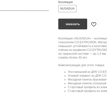
Коллекция
NUSADUA
заказать
Коллекция «NUSADUA» – коллекция
технологии CO-EXTRUSION. Матер
повышает устойчивость к негатив
плёнка на профилях CO-EXTRUSION 
на террасной системе — до 1,5 м
службы более 30 лет.
Комплектующие для этого товара
Угол внешний из ДПК CO-EX
Угловой элемент из ДПК CO
Фасадная панель брусковая
Фасадная панель сплошная 
Стартовый профиль из алюм
Стартовый профиль из алюм