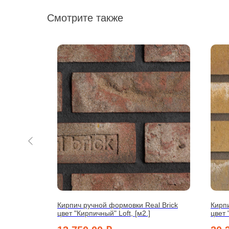
Смотрите также
l Brick
Кирпич ручной формовки Real Brick
Кирпи
цвет "Кирпичный" Loft, [м2.]
цвет 