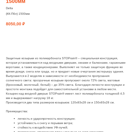
1500мм
Delta
(КК-Пбл) 1500мм
8050,00
₽
заказать
Защитные козырьки из поликарбоната STOPrain® – специальная конструкция,
которая устанавливается над входными дверьми, окнами и балконами, гаражными
воротами, а также кондиционерами. Выполняет не только защитную функцию во
время дождя, снега или града, но и придает новые очертания экстерьеру здания.
Выпускаются в 2 моделях в зависимости от необходимости пропускания
солнечного света: прозрачные козырьки пропускают около 72% света, матовые
(бронзовый, молочный, белый) – до 35% света. Благодаря легкости конструкции и
простоте монтажа подойдет для самостоятельной установки в любом месте.
Козырек над входной дверью STOPrain® имеет лист поликарбоната толщиной 4,5
мм и выдерживает нагрузку 18 кг.
Производится два типа размеров козырьков: 120х93х28 см и 150х93х28 см.
Преимущества:
легкость и ударопрочность конструкции;
устойчивость к снегу и порывам ветра;
стойкость к воздействию УФ-лучей;
возможность увеличения длины козырька за счет установки