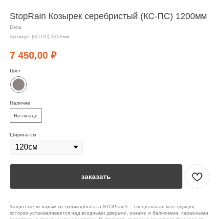
StopRain Козырек серебристый (КС-ПС) 1200мм
Delta
Артикул:
(КС-ПС) 1200мм
7 450,00
₽
Цвет
Наличие
На складе
Ширина см
заказать
Защитные козырьки из поликарбоната STOPrain® – специальная конструкция,
которая устанавливается над входными дверьми, окнами и балконами, гаражными