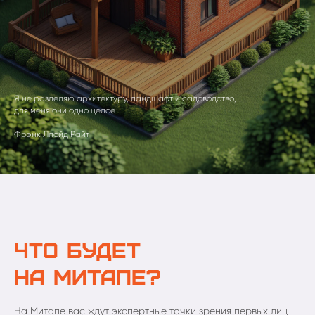
Я не разделяю архитектуру, ландшафт и садоводство,
для меня они одно целое
Фрэнк Ллойд Райт
Что будет
на митапе?
На Митапе вас ждут экспертные точки зрения первых лиц