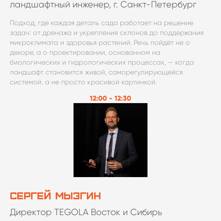
ландшафтный инженер, г. Санкт-Петербург
Подход, где каждая деталь сада работает на решение
задач: от дренажа и укрепления склонов до поддержания
микроклимата и здоровья растений. Речь пойдёт не о
декоре, а о проектировании, основанном на
биологических и гидрологических процессах, — когда
ландшафт становится живой, саморегулирующейся
системой, а не просто красивой картинкой.
12:00 - 12:30
Сергей Мызгин
Директор TEGOLA Восток и Сибирь