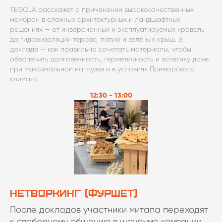
TEGOLA расскажет о применении высококачественных
мембран в сложных архитектурных и ландшафтных
решениях — от инверсионных и эксплуатируемых кровель
до гидроизоляции террас, патио и зелёных крыш. В
докладе — как правильно сочетать материалы, чтобы
обеспечить долговечность, герметичность и эстетику даже
при максимальной нагрузке и в условиях Приморского
климата.
12:30 - 13:00
Нетворкинг (Фуршет)
После докладов участники митапа переходят
к свободному общению в шоуруме компании