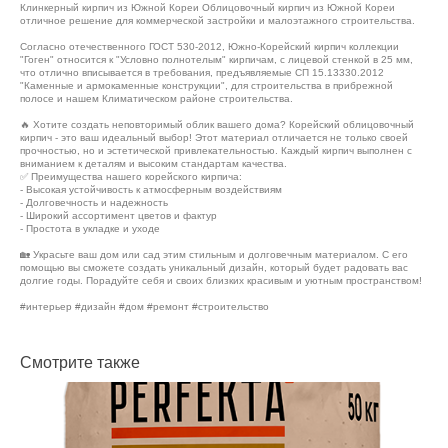
Клинкерный кирпич из Южной Кореи Облицовочный кирпич из Южной Кореи
отличное решение для коммерческой застройки и малоэтажного строительства.
Согласно отечественного ГОСТ 530-2012, Южно-Корейский кирпич коллекции
"Гоген" относится к "Условно полнотелым" кирпичам, с лицевой стенкой в 25 мм,
что отлично вписывается в требования, предъявляемые СП 15.13330.2012
"Каменные и армокаменные конструкции", для строительства в прибрежной
полосе и нашем Климатическом районе строительства.
🔥 Хотите создать неповторимый облик вашего дома? Корейский облицовочный
кирпич - это ваш идеальный выбор! Этот материал отличается не только своей
прочностью, но и эстетической привлекательностью. Каждый кирпич выполнен с
вниманием к деталям и высоким стандартам качества.
✅ Преимущества нашего корейского кирпича:
- Высокая устойчивость к атмосферным воздействиям
- Долговечность и надежность
- Широкий ассортимент цветов и фактур
- Простота в укладке и уходе
🏡 Украсьте ваш дом или сад этим стильным и долговечным материалом. С его
помощью вы сможете создать уникальный дизайн, который будет радовать вас
долгие годы. Порадуйте себя и своих близких красивым и уютным пространством!
#интерьер #дизайн #дом #ремонт #строительство
Смотрите также