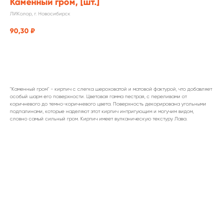
Каменный гром, [шт.]
ЛИКолор, г. Новосибирск
90,30
₽
заказать
"Каменный гром" - кирпич с слегка шероховатой и матовой фактурой, что добавляет
особый шарм его поверхности. Цветовая гамма пестрая, с переливами от
коричневого до темно-коричневого цвета. Поверхность декорирована угольными
подпалинами, которые наделяют этот кирпич интригующим и могучим видом,
словно самый сильный гром. Кирпич имеет вулканическую текстуру Лава.