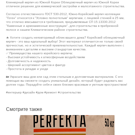
Клинкерный кирпич из Южной Кореи Облицовочный кирпич из Южной Кореи
отличное решение для коммерческой застройки и малоэтажного строительства.
Согласно отечественного ГОСТ 530-2012, Южно-Корейский кирпич коллекции
"Гоген" относится к "Условно полнотелым" кирпичам, с лицевой стенкой в 25 мм,
что отлично вписывается в требования, предъявляемые СП 15.13330.2012
"Каменные и армокаменные конструкции", для строительства в прибрежной
полосе и нашем Климатическом районе строительства.
🔥 Хотите создать неповторимый облик вашего дома? Корейский облицовочный
кирпич - это ваш идеальный выбор! Этот материал отличается не только своей
прочностью, но и эстетической привлекательностью. Каждый кирпич выполнен с
вниманием к деталям и высоким стандартам качества.
✅ Преимущества нашего корейского кирпича:
- Высокая устойчивость к атмосферным воздействиям
- Долговечность и надежность
- Широкий ассортимент цветов и фактур
- Простота в укладке и уходе
🏡 Украсьте ваш дом или сад этим стильным и долговечным материалом. С его
помощью вы сможете создать уникальный дизайн, который будет радовать вас
долгие годы. Порадуйте себя и своих близких красивым и уютным пространством!
#интерьер #дизайн #дом #ремонт #строительство
Смотрите также