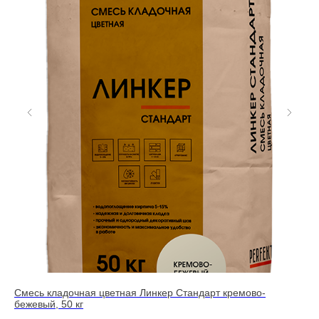
Смесь кладочная цветная Линкер Стандарт кремово-
См
бежевый, 50 кг
2 