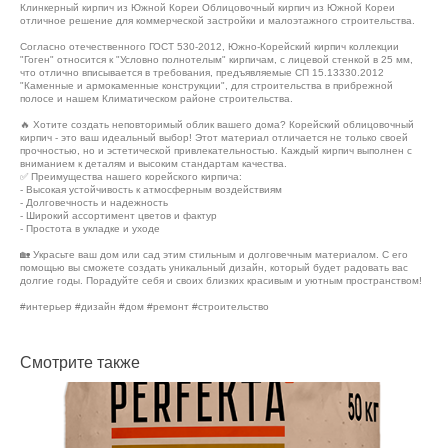
Клинкерный кирпич из Южной Кореи Облицовочный кирпич из Южной Кореи
отличное решение для коммерческой застройки и малоэтажного строительства.
Согласно отечественного ГОСТ 530-2012, Южно-Корейский кирпич коллекции
"Гоген" относится к "Условно полнотелым" кирпичам, с лицевой стенкой в 25 мм,
что отлично вписывается в требования, предъявляемые СП 15.13330.2012
"Каменные и армокаменные конструкции", для строительства в прибрежной
полосе и нашем Климатическом районе строительства.
🔥 Хотите создать неповторимый облик вашего дома? Корейский облицовочный
кирпич - это ваш идеальный выбор! Этот материал отличается не только своей
прочностью, но и эстетической привлекательностью. Каждый кирпич выполнен с
вниманием к деталям и высоким стандартам качества.
✅ Преимущества нашего корейского кирпича:
- Высокая устойчивость к атмосферным воздействиям
- Долговечность и надежность
- Широкий ассортимент цветов и фактур
- Простота в укладке и уходе
🏡 Украсьте ваш дом или сад этим стильным и долговечным материалом. С его
помощью вы сможете создать уникальный дизайн, который будет радовать вас
долгие годы. Порадуйте себя и своих близких красивым и уютным пространством!
#интерьер #дизайн #дом #ремонт #строительство
Смотрите также