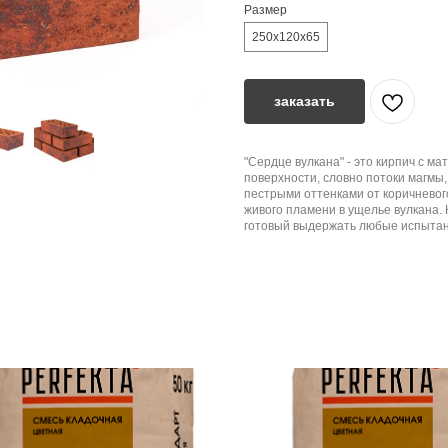
Размер
250х120х65
заказать
"Сердце вулкана" - это кирпич с м
поверхности, словно потоки магмы
пестрыми оттенками от коричневог
живого пламени в ущелье вулкана. 
готовый выдержать любые испытани