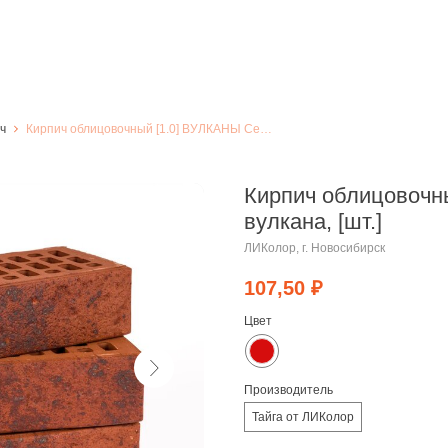
ч
Кирпич облицовочный [1.0] ВУЛКАНЫ Сердце вулкана, [шт.]
Кирпич облицовочн
вулкана, [шт.]
ЛИКолор, г. Новосибирск
107,50
₽
Цвет
Производитель
Тайга от ЛИКолор