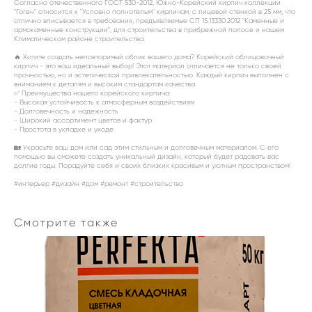
Согласно отечественного ГОСТ 530-2012, Южно-Корейский кирпич коллекции
"Гоген" относится к "Условно полнотелым" кирпичам, с лицевой стенкой в 25 мм, что
отлично вписывается в требования, предъявляемые СП 15.13330.2012 "Каменные и
армокаменные конструкции", для строительства в прибрежной полосе и нашем
Климатическом районе строительства.
🔥 Хотите создать неповторимый облик вашего дома? Корейский облицовочный
кирпич - это ваш идеальный выбор! Этот материал отличается не только своей
прочностью, но и эстетической привлекательностью. Каждый кирпич выполнен с
вниманием к деталям и высоким стандартам качества.
✅ Преимущества нашего корейского кирпича:
- Высокая устойчивость к атмосферным воздействиям
- Долговечность и надежность
- Широкий ассортимент цветов и фактур
- Простота в укладке и уходе
🏡 Украсьте ваш дом или сад этим стильным и долговечным материалом. С его
помощью вы сможете создать уникальный дизайн, который будет радовать вас
долгие годы. Порадуйте себя и своих близких красивым и уютным пространством!
#интерьер #дизайн #дом #ремонт #строительство
Смотрите также