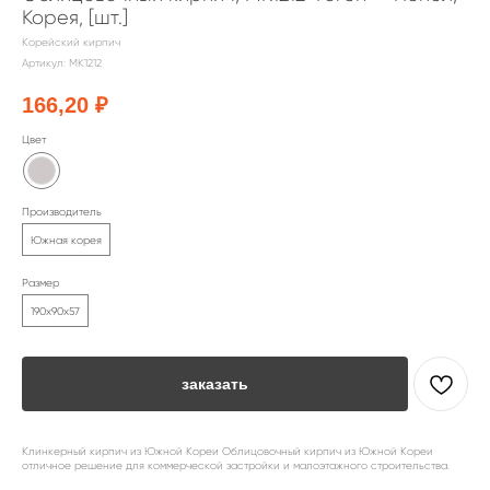
Корея, [шт.]
Корейский кирпич
Артикул:
MK1212
166,20
₽
Цвет
Производитель
Южная корея
Размер
190х90х57
заказать
Клинкерный кирпич из Южной Кореи Облицовочный кирпич из Южной Кореи
отличное решение для коммерческой застройки и малоэтажного строительства.