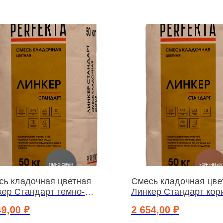
сь кладочная цветная
Смесь кладочная цве
кер Стандарт темно-
Линкер Стандарт кор
й, 50 кг
50 кг
49,00
₽
2 654,00
₽