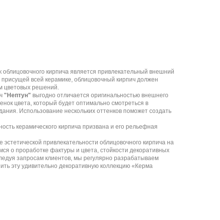
к облицовочного кирпича является привлекательный внешний
, присущей всей керамике, облицовочный кирпич должен
м цветовых решений.
ич
"Нептун"
выгодно отличается оригинальностью внешнего
енок цвета, который будет оптимально смотреться в
дания. Использование нескольких оттенков поможет создать
ость керамического кирпича призвана и его рельефная
 эстетической привлекательности облицовочного кирпича на
мся о проработке фактуры и цвета, стойкости декоративных
Следуя запросам клиентов, мы регулярно разрабатываем
зить эту удивительно декоративную коллекцию «Керма