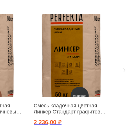
тная
Смесь кладочная цветная
Сме
ичневый,
Линкер Стандарт графитовый,
Лин
50 кг
50 к
2 236,00
₽
2 1