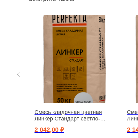
тная
Смесь кладочная цветная
Сме
й, 50 кг
Линкер Стандарт светло-
Лин
серый, 50 кг
серы
2 042,00
₽
2 1