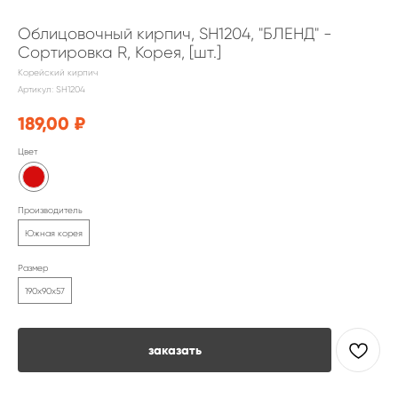
Облицовочный кирпич, SH1204, "БЛЕНД" -
Сортировка R, Корея, [шт.]
Корейский кирпич
Артикул:
SH1204
189,00
₽
Цвет
Производитель
Южная корея
Размер
190х90х57
заказать