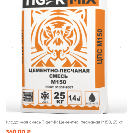
Кладочная смесь TigerMix Цементно-песчаная M150, 25 кг
См
50
360,00
₽