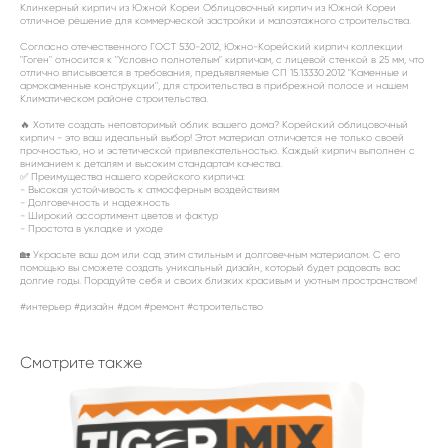
Клинкерный кирпич из Южной Кореи Облицовочный кирпич из Южной Кореи
отличное решение для коммерческой застройки и малоэтажного строительства.
Согласно отечественного ГОСТ 530-2012, Южно-Корейский кирпич коллекции
"Гоген" относится к "Условно полнотелым" кирпичам, с лицевой стенкой в 25 мм, что
отлично вписывается в требования, предъявляемые СП 15.13330.2012 "Каменные и
армокаменные конструкции", для строительства в прибрежной полосе и нашем
Климатическом районе строительства.
🔥 Хотите создать неповторимый облик вашего дома? Корейский облицовочный
кирпич - это ваш идеальный выбор! Этот материал отличается не только своей
прочностью, но и эстетической привлекательностью. Каждый кирпич выполнен с
вниманием к деталям и высоким стандартам качества.
✅ Преимущества нашего корейского кирпича:
- Высокая устойчивость к атмосферным воздействиям
- Долговечность и надежность
- Широкий ассортимент цветов и фактур
- Простота в укладке и уходе
🏡 Украсьте ваш дом или сад этим стильным и долговечным материалом. С его
помощью вы сможете создать уникальный дизайн, который будет радовать вас
долгие годы. Порадуйте себя и своих близких красивым и уютным пространством!
#интерьер #дизайн #дом #ремонт #строительство
Смотрите также