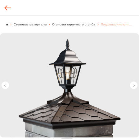
Стеновые материалы
Оголовки кирпичного столба
Подфонарник колпака EVEREST