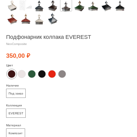
Подфонарник колпака EVEREST
NeoComposite
350,00
₽
Цвет
Наличие
Под заказ
Коллекция
EVEREST
Материал
Композит