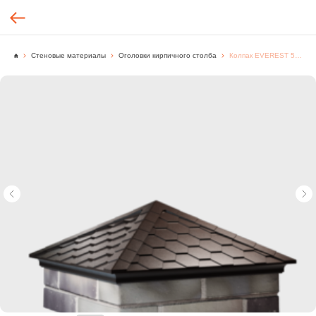
Стеновые материалы
Оголовки кирпичного столба
Колпак EVEREST 535 х 535 с посадкой на 2 кирпича