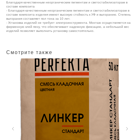
Благодаря качественным неорганическим пигментам и светостабилизаторам в
составе композита
- Благодаря качественным неорганическим пигментам и светостабилизаторам в
составе композита изделия имеют высокую стойкость к УФ и выгоранию. Степень
выгорания составляет пол тона за 10 лет.
- Установка изделий не требует электроинструмента. Монтаж осуществляется на
фирменную клей пену, что обеспечивает надежную фиксацию, а небольшой вес
изделий позволяет выполнить установку самостоятельно.
Смотрите также