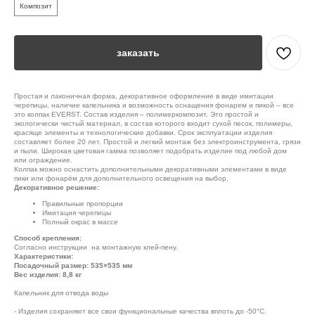
Композит
заказать
Простая и лаконичная форма, декоративное оформление в виде имитации
черепицы, наличие капельника и возможность оснащения фонарем и пикой – все
это колпак EVERST. Состав изделия – полимеркомпозит. Это простой и
экологически чистый материал, в состав которого входит сухой песок, полимеры,
красяще элементы и технологические добавки. Срок эксплуатации изделия
составляет более 20 лет. Простой и легкий монтаж без электроинструмента, грязи
и пыли. Широкая цветовая гамма позволяет подобрать изделие под любой дом
или ограждение.
Колпак можно оснастить дополнительными декоративными элементами в виде
пики или фонарём для дополнительного освещения на выбор.
Декоративное решение:
Правильные пропорции
Имитация черепицы
Полный окрас в массе
Способ крепления:
Согласно инструкции на монтажную клей-пену.
Характеристики:
Посадочный размер: 535×535 мм
Вес изделия: 8,8 кг
Капельник для отвода воды
- Изделия сохраняют все свои функциональные качества вплоть до -50°С.