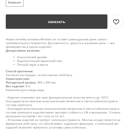
Композит
заказать
Новая линейка колпаков Monblan не оставит равнодушным даже самого
требовательного покупателя. Долговечность, красота и разумная цена — все
преимущества в одном изделии!
Декоративное решение:
Классический дизайн
Выразительный карнизный свес
Полный окрас в массе
Способ крепления:
Согласно инструкции на монтажную клей-пену
Характеристики:
Посадочный размер:
385 х 385 мм
Вес изделия:
8 кг
Капельник для отвода воды
- Изделия сохраняют все свои функциональные качества вплоть до -50°С.
Благодаря качественным неорганическим пигментам и светостабилизаторам в
составе композита
- Благодаря качественным неорганическим пигментам и светостабилизаторам в
составе композита изделия имеют высокую стойкость к УФ и выгоранию. Степень
выгорания составляет пол тона за 10 лет.
- Установка изделий не требует электроинструмента. Монтаж осуществляется на
фирменную клей пену, что обеспечивает надежную фиксацию, а небольшой вес
изделий позволяет выполнить установку самостоятельно.