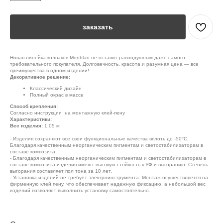
заказать
Новая линейка колпаков Monblan не оставит равнодушным даже самого
требовательного покупателя. Долговечность, красота и разумная цена — все
преимущества в одном изделии!
Декоративное решение:
Классический дизайн
Полный окрас в массе
Способ крепления:
Согласно инструкции на монтажную клей-пену
Характеристики:
Вес изделия:
1,05 кг
- Изделия сохраняют все свои функциональные качества вплоть до -50°С.
Благодаря качественным неорганическим пигментам и светостабилизаторам в
составе композита
- Благодаря качественным неорганическим пигментам и светостабилизаторам в
составе композита изделия имеют высокую стойкость к УФ и выгоранию. Степень
выгорания составляет пол тона за 10 лет.
- Установка изделий не требует электроинструмента. Монтаж осуществляется на
фирменную клей пену, что обеспечивает надежную фиксацию, а небольшой вес
изделий позволяет выполнить установку самостоятельно.