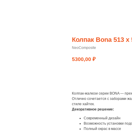
Колпак Bona 513 х 
NeoComposite
5300,00
₽
заказать
Колпак-жалюзи серии BONA — преж
Отлично сочетается с заборами жа
стиле хайтек.
Декоративное решение:
Современный дизайн
Возможность установки под
Полный окрас в массе