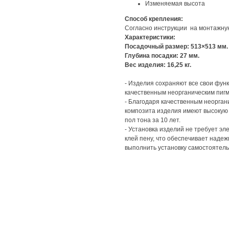
Изменяемая высота
Способ крепления:
Согласно инструкции на монтажную
Характеристики:
Посадочный размер: 513×513 мм.
Глубина посадки: 27 мм.
Вес изделия: 16,25 кг.
- Изделия сохраняют все свои фун
качественным неорганическим пигм
- Благодаря качественным неорган
композита изделия имеют высокую 
пол тона за 10 лет.
- Установка изделий не требует э
клей пену, что обеспечивает наде
выполнить установку самостоятель