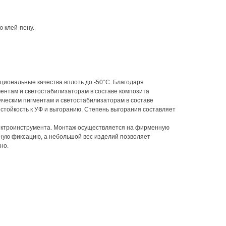
 клей-пену.
кциональные качества вплоть до -50°С. Благодаря
ентам и светостабилизаторам в составе композита
ическим пигментам и светостабилизаторам в составе
стойкость к УФ и выгоранию. Степень выгорания составляет
лектроинструмента. Монтаж осуществляется на фирменную
жную фиксацию, а небольшой вес изделий позволяет
но.