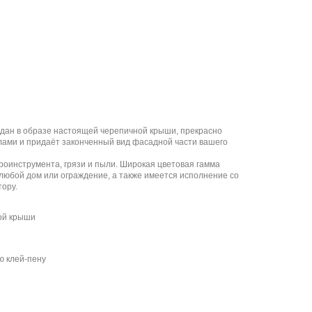
дан в образе настоящей черепичной крыши, прекрасно
лами и придаёт законченный вид фасадной части вашего
троинструмента, грязи и пыли. Широкая цветовая гамма
любой дом или ограждение, а также имеется исполнение со
тору.
ой крыши
ю клей-пену