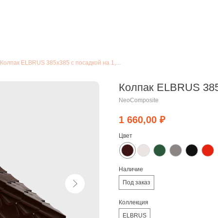
Колпак ELBRUS 385x385 с посадкой на 1,5 кирпича
Колпак ELBRUS 385x
NeoComposite
1 660,00
₽
Цвет
Наличие
Под заказ
Коллекция
ELBRUS