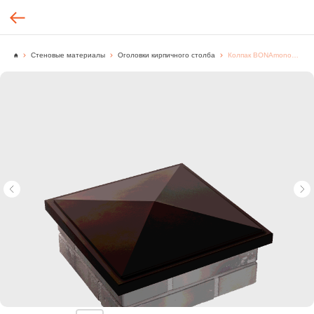
Стеновые материалы
Оголовки кирпичного столба
Колпак BONAmono 385х385мм, 400х400мм