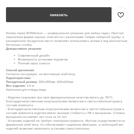
заказать
Колпак серии BONAmono — универсальное решение для любых задач. Простая,
лаконичная форма хорошо сочетается с различными типами заборной группы, а
расширенное посадочное место позволяет использовать колпак и под монолитные
бетонные столбы.
Декоративное решение:
Современный дизайн
Возможность установки подсветки
Полный окрас в массе
Способ крепления:
Согласно инструкции на монтажную клей-пену.
Характеристики:
Посадочный размер:
385х385мм, 400х400мм
Вес изделия:
3,6 кг
Капельник для отвода воды
- Изделия сохраняют все свои функциональные качества вплоть до -50°С.
Благодаря качественным неорганическим пигментам и светостабилизаторам в
составе композита
- Благодаря качественным неорганическим пигментам и светостабилизаторам в
составе композита изделия имеют высокую стойкость к УФ и выгоранию. Степень
выгорания составляет пол тона за 10 лет.
- Установка изделий не требует электроинструмента. Монтаж осуществляется на
фирменную клей пену, что обеспечивает надежную фиксацию, а небольшой вес
изделий позволяет выполнить установку самостоятельно.