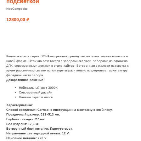
подсветкой
NeoComposite
12800,00
₽
заказать
Колпак-жалюзи серии BONA — прежние преимущества композитных колпаков в
новой форме. Отлично сочетается с заборами жалюзи, заборами из планкена,
ДПК, современными домами в стиле хайтек. Встроенная в жалюзи подсветка с
ярким рассеянным светом по контору выразительно подчеркивает архитектуру
фасадной части забора.
Декоративное решение:
Нейтральный свет 3000К
Современный дизайн
Полный окрас в массе
Характеристики:
Способ крепления: Согласно инструкции на монтажную клей-пену.
Посадочный размер: 513×513 мм.
Глубина посадки: 27 мм.
Вес изделия: 17,6 кг.
Встроенный блок питания: Присутствует.
Напряжение светодиодной ленты: 12 V.
Основное питание: 220 V.