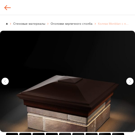
Стеновые материалы
Оголовки кирпичного столба
Колпак Monblan с посадкой на 1,5 кирпича 0,7НФ 355х355мм с LED подсветкой