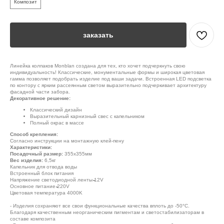
Композит
заказать
Линейка колпаков Monblan создана для тех, кто хочет подчеркнуть свою
индивидуальность! Классические, монументальные формы и широкая цветовая
гамма позволяет подобрать изделие под ваши задачи. Встроенная LED подсветка
по контору с ярким рассеянным светом выразительно подчеркивает архитектуру
фасадной части забора.
Декоративное решение:
Классический дизайн
Выразительный карнизный свес с капельником
Полный окрас в массе
Способ крепления:
Согласно инструкции на монтажную клей-пену
Характеристики:
Посадочный размер:
355х355мм
Вес изделия:
6,5кг
Капельник для отвода воды
Встроенный блок питания
Напряжение светодиодной ленты ̴̴12V
Основное питание ̴̴220V
Цветовая температура 4000K
- Изделия сохраняют все свои функциональные качества вплоть до -50°С.
Благодаря качественным неорганическим пигментам и светостабилизаторам в
составе композита