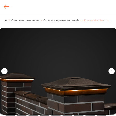
Стеновые материалы
Оголовки кирпичного столба
Колпак Monblan с посадкой на 2 кирпича 1НФ 515×515 мм с LED подсветкой