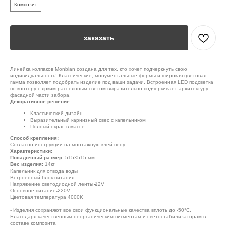
Композит
заказать
Линейка колпаков Monblan создана для тех, кто хочет подчеркнуть свою
индивидуальность! Классические, монументальные формы и широкая цветовая
гамма позволяет подобрать изделие под ваши задачи. Встроенная LED подсветка
по контору с ярким рассеянным светом выразительно подчеркивает архитектуру
фасадной части забора.
Декоративное решение:
Классический дизайн
Выразительный карнизный свес с капельником
Полный окрас в массе
Способ крепления:
Согласно инструкции на монтажную клей-пену
Характеристики:
Посадочный размер:
515×515 мм
Вес изделия:
14кг
Капельник для отвода воды
Встроенный блок питания
Напряжение светодиодной ленты ̴̴12V
Основное питание ̴̴220V
Цветовая температура 4000K
- Изделия сохраняют все свои функциональные качества вплоть до -50°С.
Благодаря качественным неорганическим пигментам и светостабилизаторам в
составе композита