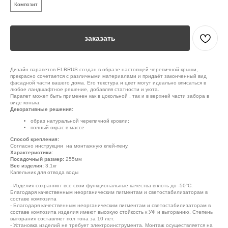
Композит
заказать
Дизайн парапетов ELBRUS создан в образе настоящей черепичной крыши,
прекрасно сочетается с различными материалами и придаёт законченный вид
фасадной части вашего дома. Его текстура и цвет могут идеально вписаться в
любое ландшафтное решение, добавляя статности и уюта.
Парапет может быть применен как в цокольной , так и в верхней части забора в
виде конька.
Декоративные решения:
образ натуральной черепичной кровли;
полный окрас в массе
Способ крепления:
Согласно инструкции на монтажную клей-пену.
Характеристики:
Посадочный размер:
255мм
Вес изделия:
3,1кг
Капельник для отвода воды
- Изделия сохраняют все свои функциональные качества вплоть до -50°С.
Благодаря качественным неорганическим пигментам и светостабилизаторам в
составе композита
- Благодаря качественным неорганическим пигментам и светостабилизаторам в
составе композита изделия имеют высокую стойкость к УФ и выгоранию. Степень
выгорания составляет пол тона за 10 лет.
- Установка изделий не требует электроинструмента. Монтаж осуществляется на