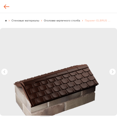
Стеновые материалы
Оголовки кирпичного столба
Парапет ELBRUS 255х510 с посадкой на 1 кирпич