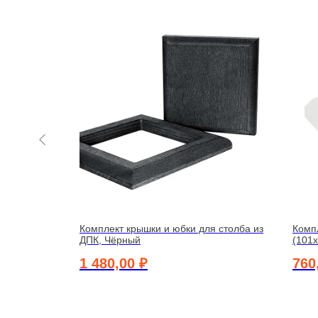
на
складе
оротное,
Комплект крышки и юбки для столба из
Комп
ДПК, Чёрный
(101
1 480,00
₽
760