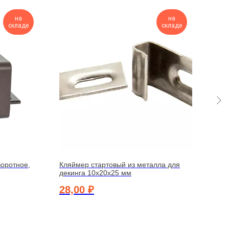
на
на
складе
складе
воротное,
Кляймер стартовый из металла для
Креп
декинга 10х20х25 мм
алюм
28,00
₽
670