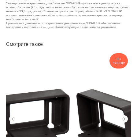
Универсальное крепление для балясин NUSADUA применяется для монтажа
прямых балясин (90 градусов), и наклонных балясин на лестничных маршах (угол
наклона 33,5 градусов). С помощью уникальной разработки POLIVAN GROUP
процесс монтажа становится быстрым и лёгким, крепления скрытые, а ограда
наиболее эстетичной.
Прочность и долговечность крепления для балясины NUSADUA обеспечивает
материал изготовления — цинк. Комплектующие защищены от ржавчины.
Смотрите также
на
складе