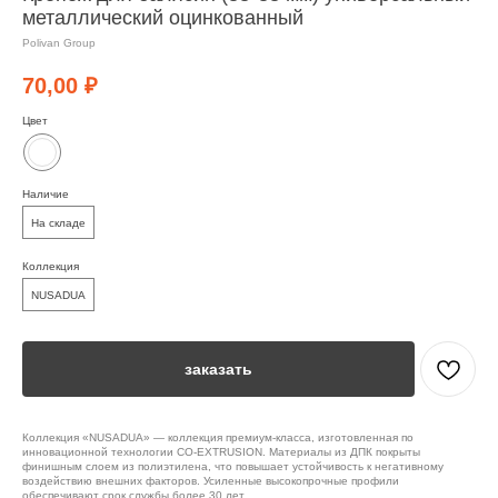
металлический оцинкованный
Polivan Group
70,00
₽
Цвет
Наличие
На складе
Коллекция
NUSADUA
заказать
Коллекция «NUSADUA» — коллекция премиум-класса, изготовленная по
инновационной технологии CO-EXTRUSION. Материалы из ДПК покрыты
финишным слоем из полиэтилена, что повышает устойчивость к негативному
воздействию внешних факторов. Усиленные высокопрочные профили
обеспечивают срок службы более 30 лет.