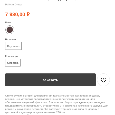
Polivan Group
7 930,00
₽
Цвет
Наличие
Под заказ
Коллекция
Singaraja
заказать
Столб служит основой для крепления таких элементов, как заборная доска,
перила. Его установка производится на металлический кронштейн, для
обеспечения надежной фиксации. В процессе сборки ограждения рекомендуем
предварительно просверлить отверстия на 3\4 диаметра крепежного шурупа. Для
ровной и аккуратной резки столба подходит торцовочная пила по дереву с
протяжкой и диаметром диска не менее 280 мм.