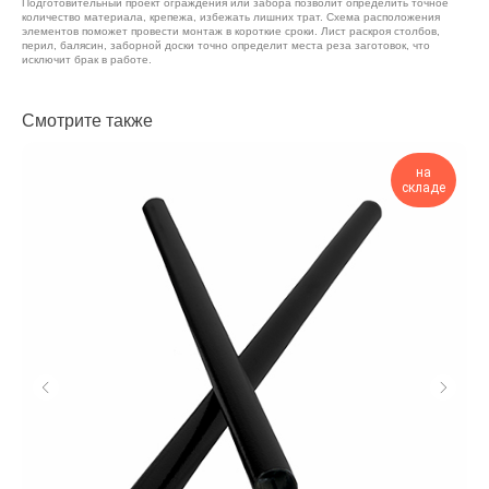
Подготовительный проект ограждения или забора позволит определить точное
количество материала, крепежа, избежать лишних трат. Схема расположения
элементов поможет провести монтаж в короткие сроки. Лист раскроя столбов,
перил, балясин, заборной доски точно определит места реза заготовок, что
исключит брак в работе.
Смотрите также
на
складе