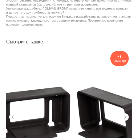
элемент системы ограждений, с помощью которого монтаж наклонных лестничных
маршей становится быстрым, лёгким и приятным процессом.
Уникальная разработка POLIVAN GROUP позволяет скрыть все видимые крепежи
и делает ограду наиболее эстетичной.
Поворотные крепления для поручня Singaraja разработаны из алюминия, а значит
комплектующие защищены от выгорания и ржавчины. Поворотные крепления
прочные и долговечные.
Смотрите также
на
складе