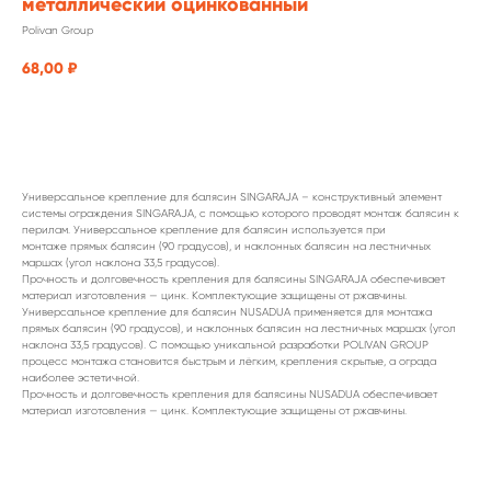
металлический оцинкованный
Polivan Group
68,00
₽
заказать
Универсальное крепление для балясин SINGARAJA – конструктивный элемент
системы ограждения SINGARAJA, с помощью которого проводят монтаж балясин к
перилам. Универсальное крепление для балясин используется при
монтаже прямых балясин (90 градусов), и наклонных балясин на лестничных
маршах (угол наклона 33,5 градусов).
Прочность и долговечность крепления для балясины SINGARAJA обеспечивает
материал изготовления — цинк. Комплектующие защищены от ржавчины.
Универсальное крепление для балясин NUSADUA применяется для монтажа
прямых балясин (90 градусов), и наклонных балясин на лестничных маршах (угол
наклона 33,5 градусов). С помощью уникальной разработки POLIVAN GROUP
процесс монтажа становится быстрым и лёгким, крепления скрытые, а ограда
наиболее эстетичной.
Прочность и долговечность крепления для балясины NUSADUA обеспечивает
материал изготовления — цинк. Комплектующие защищены от ржавчины.