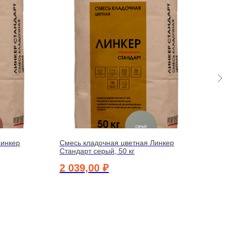
Линкер
Смесь кладочная цветная Линкер
Смес
Стандарт серый, 50 кг
Стан
2 039,00
₽
2 1