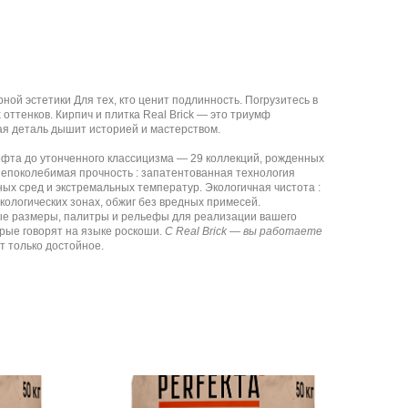
ой эстетики Для тех, кто ценит подлинность. Погрузитесь в
 оттенков. Кирпич и плитка Real Brick — это триумф
ая деталь дышит историей и мастерством.
лофта до утонченного классицизма — 29 коллекций, рожденных
Непоколебимая прочность : запатентованная технология
ых сред и экстремальных температур. Экологичная чистота :
кологических зонах, обжиг без вредных примесей.
бые размеры, палитры и рельефы для реализации вашего
рые говорят на языке роскоши.
С Real Brick — вы работаете
т только достойное.