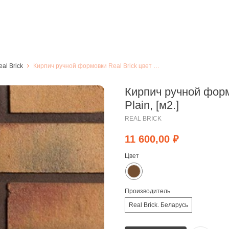
al Brick
Кирпич ручной формовки Real Brick цвет "Янтарь" Plain, [м2.]
Кирпич ручной форм
Plain, [м2.]
REAL BRICK
11 600,00
₽
Цвет
Производитель
Real Brick. Беларусь