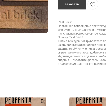
заказать
Real Brick:
Настоящее воплощение архитектурн
мир аутентичных фактур и глубоких
натуральных материалов, где кажд
Почему Real Brick?
Живые текстуры : от грубоватого 
из природных материалов и огня. 
защиты от UV-излучения, агрессивн
сырье премиум-класса, добытое в э
Индивидуальность под заказ : лю
видения. Создавайте фасады, кото
с настоящим.
Для тех, кто выбирае