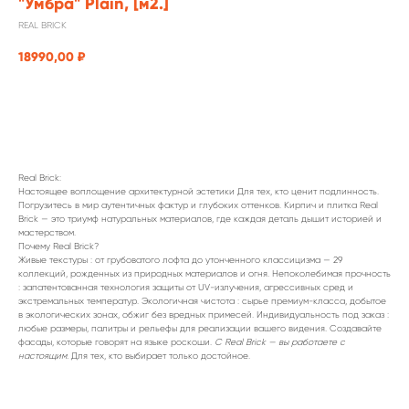
"Умбра" Plain, [м2.]
REAL BRICK
18990,00
₽
заказать
Real Brick:
Настоящее воплощение архитектурной эстетики Для тех, кто ценит подлинность.
Погрузитесь в мир аутентичных фактур и глубоких оттенков. Кирпич и плитка Real
Brick — это триумф натуральных материалов, где каждая деталь дышит историей и
мастерством.
Почему Real Brick?
Живые текстуры : от грубоватого лофта до утонченного классицизма — 29
коллекций, рожденных из природных материалов и огня. Непоколебимая прочность
: запатентованная технология защиты от UV-излучения, агрессивных сред и
экстремальных температур. Экологичная чистота : сырье премиум-класса, добытое
в экологических зонах, обжиг без вредных примесей. Индивидуальность под заказ :
любые размеры, палитры и рельефы для реализации вашего видения. Создавайте
фасады, которые говорят на языке роскоши.
С Real Brick — вы работаете с
настоящим.
Для тех, кто выбирает только достойное.