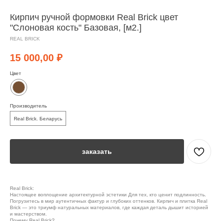
Кирпич ручной формовки Real Brick цвет
"Слоновая кость" Базовая, [м2.]
REAL BRICK
15 000,00
₽
Цвет
Производитель
Real Brick. Беларусь
заказать
Real Brick:
Настоящее воплощение архитектурной эстетики Для тех, кто ценит подлинность.
Погрузитесь в мир аутентичных фактур и глубоких оттенков. Кирпич и плитка Real
Brick — это триумф натуральных материалов, где каждая деталь дышит историей
и мастерством.
Почему Real Brick?