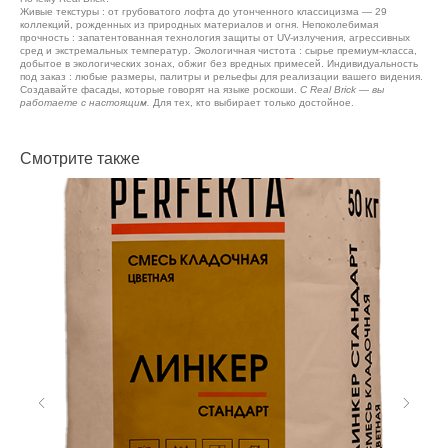
Живые текстуры : от грубоватого лофта до утонченного классицизма — 29
коллекций, рожденных из природных материалов и огня. Непоколебимая
прочность : запатентованная технология защиты от UV-излучения, агрессивных
сред и экстремальных температур. Экологичная чистота : сырье премиум-класса,
добытое в экологических зонах, обжиг без вредных примесей. Индивидуальность
под заказ : любые размеры, палитры и рельефы для реализации вашего видения.
Создавайте фасады, которые говорят на языке роскоши.
С Real Brick — вы
работаете с настоящим.
Для тех, кто выбирает только достойное.
Смотрите также